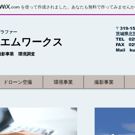
.com
を使って作成されました。あなたも無料で作ってみませんか
​〒319-1
グラファー
茨城県北
社エムワークス
TEL 029
FAX 029
​Mail
k
種撮影事業 環境調査
ドローン空撮
環境事業
撮影事業