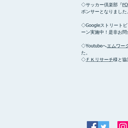
◇サッカー倶楽部『
F
ポンサーとなりました
◇Googleストリー
ーン実施中！是非お問
◇Youtubeへ
エムワー
た。
◇
ＦＫリサーチ
様と協